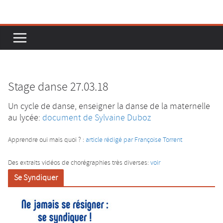
Passer
au
contenu
Stage danse 27.03.18
Un cycle de danse, enseigner la danse de la maternelle
au lycée:
document de Sylvaine Duboz
Apprendre oui mais quoi ? :
article rédigé par Françoise Torrent
Des extraits vidéos de chorégraphies très diverses:
voir
Se Syndiquer