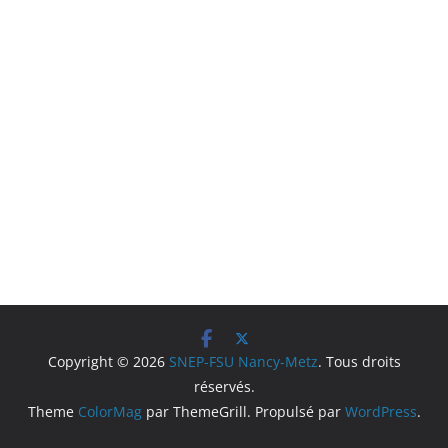
Copyright © 2026
SNEP-FSU Nancy-Metz
. Tous droits
réservés.
Theme
ColorMag
par ThemeGrill. Propulsé par
WordPress
.