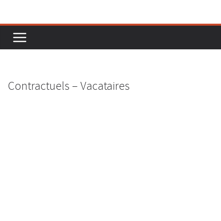
Passer
au
contenu
Contractuels – Vacataires