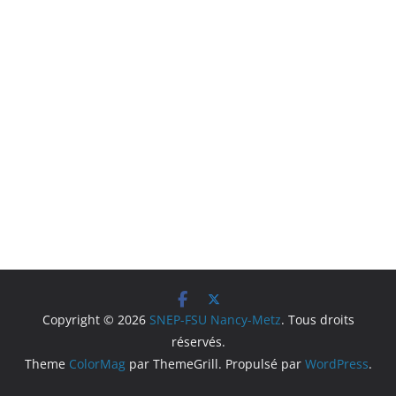
Copyright © 2026
SNEP-FSU Nancy-Metz
. Tous droits
réservés.
Theme
ColorMag
par ThemeGrill. Propulsé par
WordPress
.