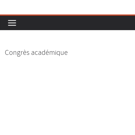
Passer
au
contenu
Congrès académique