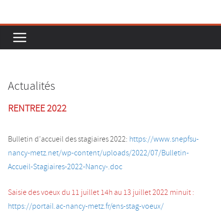
Passer
au
contenu
Actualités
RENTREE 2022
Bulletin d’accueil des stagiaires 2022:
https://www.snepfsu-
nancy-metz.net/wp-content/uploads/2022/07/Bulletin-
Accueil-Stagiaires-2022-Nancy-.doc
Saisie des voeux du 11 juillet 14h au 13 juillet 2022 minuit :
https://portail.ac-nancy-metz.fr/ens-stag-voeux/