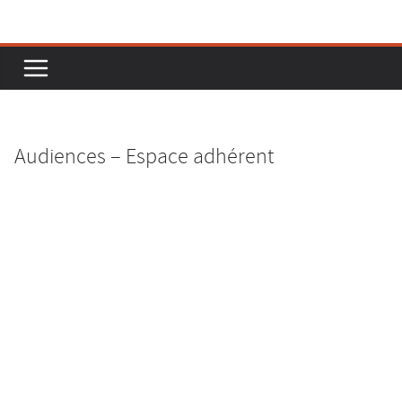
Passer
au
contenu
Audiences – Espace adhérent