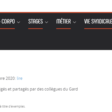
– CORPO
STAGES
MÉTIER
VIE SYNDICAL
bre 2020:
lire
gés et partagés par des collègues du Gard
à titre d’exemples.