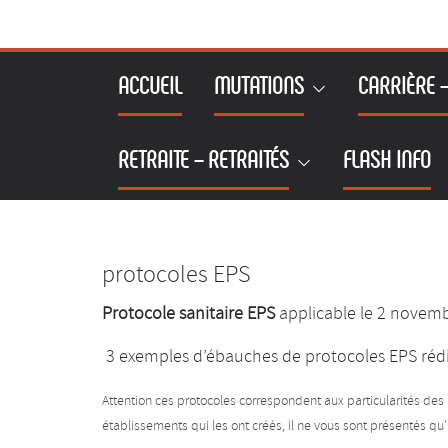
Passer
au
contenu
ACCUEIL
MUTATIONS
CARRIÈRE 
RETRAITE – RETRAITÉS
FLASH INFO
protocoles EPS
Protocole sanitaire EPS
applicable le 2 novem
3 exemples d’ébauches de protocoles EPS rédi
Attention ces protocoles correspondent aux particularités des
établissements qui les ont créés, il ne vous sont présentés qu’