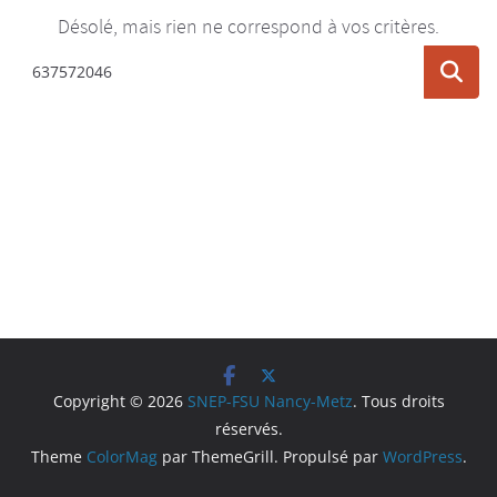
Désolé, mais rien ne correspond à vos critères.
Copyright © 2026
SNEP-FSU Nancy-Metz
. Tous droits
réservés.
Theme
ColorMag
par ThemeGrill. Propulsé par
WordPress
.