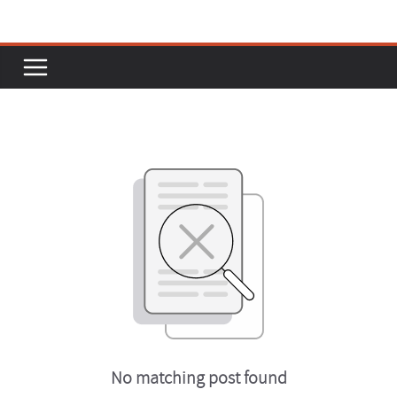
Passer
au
contenu
No matching post found