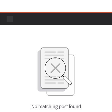
Passer
au
contenu
No matching post found