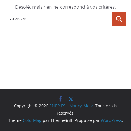
Désolé, mais rien ne correspond à vos critères.
Copyright © 2026
SNEP-FSU Nancy-Metz
. Tous droits
réservés.
Theme
ColorMag
par ThemeGrill. Propulsé par
WordPress
.